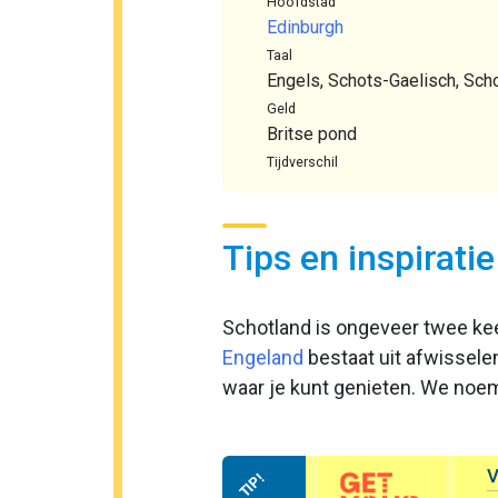
Hoofdstad
Edinburgh
Taal
Engels, Schots-Gaelisch, Scho
Geld
Britse pond
Tijdverschil
Tips en inspirati
Schotland is ongeveer twee keer
Engeland
bestaat uit afwissele
waar je kunt genieten. We noe
V
TIP!