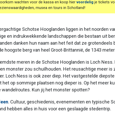
oorkom wachten voor de kassa en koop hier
voordelig
je tickets vo
ezienswaardigheden, musea en tours in Schotland!
bergachtige Schotse Hooglanden liggen in het noorden v
ruige en indrukwekkende landschappen die bestaan uit ber
anden danken hun naam aan het feit dat ze grotendeels b
e hoogste berg van heel Groot-Brittannië, de 1343 meter
oemdste meren in de Schotse Hooglanden is Loch Ness. 
een monster zou schuilhouden. Het reusachtige meer is z
ter. Loch Ness is ook zeer diep. Het vastgestelde diepste
het op sommige plaatsen nog dieper is. Op het meer ku
e wandelroutes. Kun jij het monster spotten?
deen
. Cultuur, geschiedenis, evenementen en typische Sc
nd hebben alles in huis voor een geslaagde stedentrip.