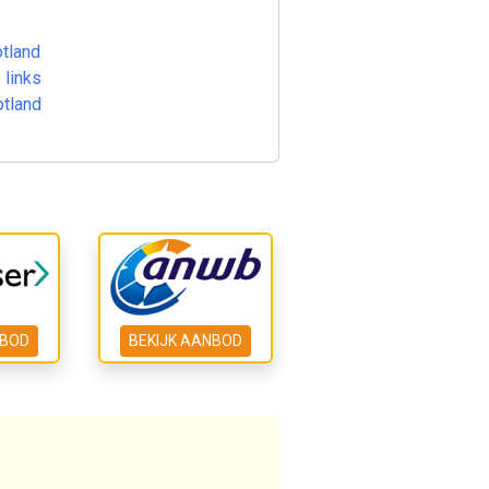
tland
 links
otland
NBOD
BEKIJK AANBOD