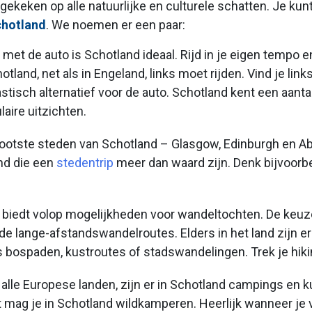
tgekeken op alle natuurlijke en culturele schatten. Je ku
chotland
. We noemen er een paar:
 met de auto is Schotland ideaal. Rijd in je eigen tempo e
hotland, net als in Engeland, links moet rijden. Vind je li
astisch alternatief voor de auto. Schotland kent een aantal
aire uitzichten.
grootste steden van Schotland – Glasgow, Edinburgh en A
nd die een
stedentrip
meer dan waard zijn. Denk bijvoor
d biedt volop mogelijkheden voor wandeltochten. De keuz
de lange-afstandswandelroutes. Elders in het land zijn e
 bospaden, kustroutes of stadswandelingen. Trek je hiki
wel alle Europese landen, zijn er in Schotland campings en 
t mag je in Schotland wildkamperen. Heerlijk wanneer je