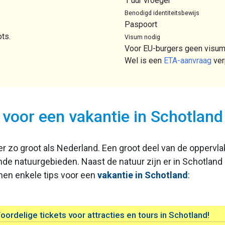
1 uur vroeger
Benodigd identiteitsbewijs
Paspoort
ts.
Visum nodig
Voor EU-burgers geen visum
Wel is een
ETA-aanvraag
verp
e voor een vakantie in Schotland
 zo groot als Nederland. Een groot deel van de oppervlak
nde natuurgebieden. Naast de natuur zijn er in Schotla
men enkele tips voor een
vakantie in Schotland
:
oordelige tickets voor attracties en tours in Schotland!