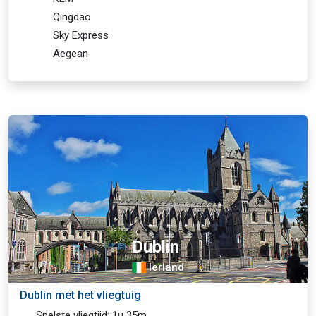
Qingdao
Sky Express
Aegean
Dublin
Ierland
Dublin met het vliegtuig
Snelste vliegtijd: 1u 35m