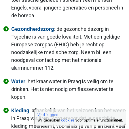
Engels, vooral jongere generaties en personeel in
de horeca.
Gezondheidszorg
: de gezondheidszorg in
Tsjechië is van goede kwaliteit. Met een geldige
Europese zorgpas (EHIC) heb je recht op
noodzakelijke medische zorg. Neem bij een
noodgeval contact op met het nationale
alarmnummer 112.
Water
: het kraanwater in Praag is veilig om te
drinken. Het is niet nodig om flessenwater te
kopen.
Kleding
: afhankelijk van het seizoen kan het weer
Vind ik goed
in Praag variëren. Zorg ervoor dat je geschikte
Wij gebruiken
cookies
voor optimale functionaliteit.
kleding meeneemt, vooral als je van plan bent veel