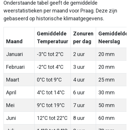
Onderstaande tabel geeft de gemiddelde
weerstatistieken per maand voor Praag. Deze zijn
gebaseerd op historische klimaatgegevens.
Gemiddelde
Zonuren
Gemiddelde
Maand
Temperatuur
per dag
Neerslag
Januari
-3°C tot 2°C
2 uur
20 mm
Februari
-2°C tot 4°C
3 uur
20 mm
Maart
0°C tot 9°C
4 uur
25 mm
April
4°C tot 14°C
6 uur
30 mm
Mei
9°C tot 19°C
7 uur
50 mm
Juni
12°C tot 22°C
8 uur
60 mm