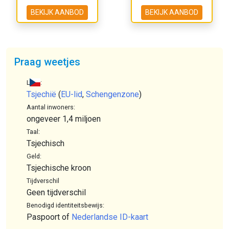
BEKIJK AANBOD
BEKIJK AANBOD
Praag weetjes
Land:
Tsjechië
(
EU-lid
,
Schengenzone
)
Aantal inwoners:
ongeveer 1,4 miljoen
Taal:
Tsjechisch
Geld:
Tsjechische kroon
Tijdverschil
Geen tijdverschil
Benodigd identiteitsbewijs:
Paspoort of
Nederlandse ID-kaart