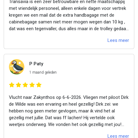
Transavia is een zeer betrouwbare en nette maatschappij
met vriendelijk personeel, alleen enkele dagen voor vertrek
kregen we een mail dat de extra handbagage met de
cabinebagage samen niet meer mogen wegen dan 10 kg ,
dat was een tegenvaller, dus alles maar in de trolley gedaan
( 10 kg ) pp
Lees meer
P Paty
1 maand geleden
Vlucht naar Zakynthos op 6-6-2026. Vliegen met piloot Dirk
de Wilde was een ervaring en heel gezellig! Dirk zei: we
hebben nog geen meter gevlogen, maar ik vind het al
gezellig met jullie. Dat was ff lachen! Hij vertelde ook
weetjes onderweg. We vonden het ook gezellig met jou!
Alles was prima! ????????Dank jullie wel en tot de
Lees meer
volgende keer hopelijk met Dirk weer! ????