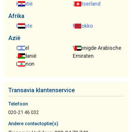
Kroatië
Zwitserland
Afrika
Egypte
Marokko
Azië
Israël
Verenigde Arabische
Jordanië
Emiraten
Libanon
Transavia klantenservice
Telefoon
020-21 46 032
Andere contactoptie(s)