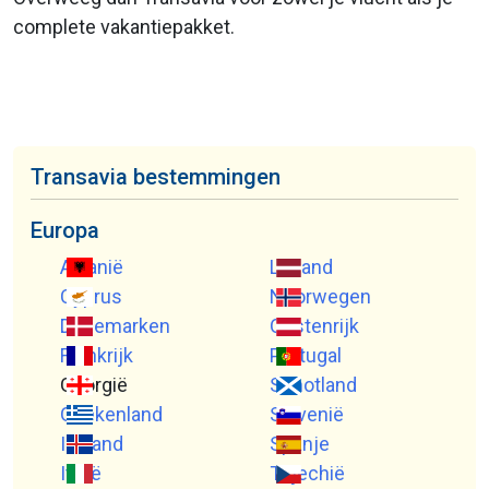
complete vakantiepakket.
Transavia bestemmingen
Europa
Albanië
Letland
Cyprus
Noorwegen
Denemarken
Oostenrijk
Frankrijk
Portugal
Georgië
Schotland
Griekenland
Slovenië
IJsland
Spanje
Italië
Tsjechië