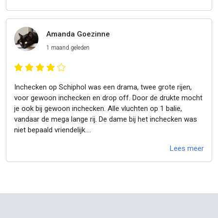
Amanda Goezinne
1 maand geleden
Inchecken op Schiphol was een drama, twee grote rijen,
voor gewoon inchecken en drop off. Door de drukte mocht
je ook bij gewoon inchecken. Alle vluchten op 1 balie,
vandaar de mega lange rij. De dame bij het inchecken was
niet bepaald vriendelijk.
Het instappen daarin tegen verliep vlekkeloos, en heel
Lees meer
soepel. In no time zat iedereen in het vliegtuig door het
goeie systeem. Eerst de mensen met een koffertje en
daarna met zones. Het was een nieuw toestel de neo. En
zo blij dat de stoelen niet meer naar achteren kunnen. Hoef
je daar ook geen discussie meer over te voeren. Personeel
aan boord was vriendelijk. Aanbod aan eten en drinken, vind
ik bij de concurrent beter. Op het inchecken na, een dikke