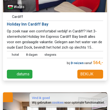
Wales
Cardiff
Holiday Inn Cardiff Bay
Op zoek naar een comfortabel verblijf in Cardiff? Het 3-
sterrenhotel Holiday Inn Express Cardiff Bay biedt alles
voor een geslaagde vakantie. Gelegen aan het water van de
oude East Dock, bevindt het hotel zich op slechts 15
minuten lopen van zowel het bruisende stadscentrum als
hotel
8 dagen
vliegreis
de levendige Cardiff Bay. Met moderne kamers, een
564,-
bij
D-reizen
vanaf
restaurant en diverse faciliteiten zorgt dit hotel voor een
aangenaam verblijf. Ontdek de charme van Cardiff en boek
datums
BEKIJK
je verblijf bij D-reizen!
Vind ik goed
zonvakantie
Wij gebruiken
cookies
voor optimale functionaliteit.