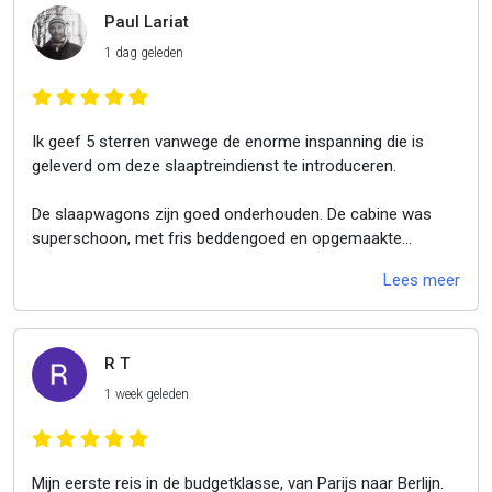
Paul Lariat
1 dag geleden
Ik geef 5 sterren vanwege de enorme inspanning die is
geleverd om deze slaaptreindienst te introduceren.
De slaapwagons zijn goed onderhouden. De cabine was
superschoon, met fris beddengoed en opgemaakte
bedden. Dank aan Stuart, de treinmanager, en dank aan de
Lees meer
andere passagiers, voornamelijk gezinnen, die zorgden
voor een rustige en ontspannen reis. Mijn 9-jarige vond het
fantastisch en heeft heerlijk geslapen.
R T
Aankomen op station Praag en vervolgens in slechts 15
1 week geleden
minuten naar ons hotel lopen (waar de kamer al
klaarstond) maakte het helemaal de moeite waard.
Ik hoop dat European Sleeper zich verder blijft ontwikkelen.
Mijn eerste reis in de budgetklasse, van Parijs naar Berlijn.