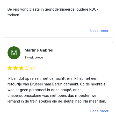
Ik kijk ernaar uit om weer met ze te reizen.
De reis vond plaats in gemoderniseerde, oudere RDC-
treinen.
Aangezien ik me hiervan volledig bewust was, zal ik niet
Lees meer
klagen, zeker niet gezien de betaalbare prijs.
Positieve punten: de aanwezigheid van
stopcontacten/USB-poorten, de verkoop van drankjes en
Martine Gabriel
snacks en de wijd openslaande ramen.
1 week geleden
Een negatief punt: de verouderde toiletten, die tijdens de
reis snel verstopt raakten, voornamelijk door
onachtzaamheid van de passagiers, ondanks de
Ik ben dol op reizen met de nachttrein. Ik heb net een
omroepberichten.
retourtje van Brussel naar Berlijn gemaakt. Op de heenreis
was er geen personeel in onze coupé; onze
Ik ben zeer tevreden over deze eerste nachttreinreis.
driepersoonscabine was niet open, dus moesten we
iemand in de trein zoeken die de sleutel had. Na meer dan
30 minuten met onze bagage in de smalle gang te hebben
Lees meer
gestaan, konden we eindelijk plaatsnemen, maar sommige