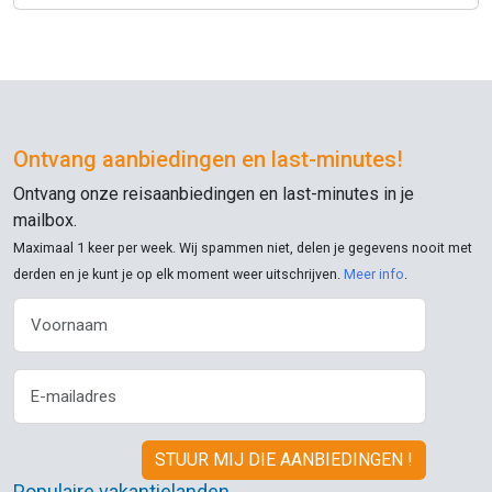
wagons hebben geen toilet, dus er stond constant een rij
voor het toilet in onze coupé.
's Ochtends hing er een vreselijke urinegeur in de gang.
's Ochtends krijg je een lunchpakket en een klein broodje –
tja.
Ontvang aanbiedingen en
last-minutes
!
Ontvang onze reisaanbiedingen en
last-minutes
in je
De terugreis was niet veel beter: geen toilet in de coupé en
mailbox.
geen water in de wastafel in onze cabine. En het personeel,
Maximaal 1 keer per week. Wij spammen niet, delen je gegevens nooit met
hoewel erg aardig, was ongelooflijk ongeïnteresseerd. Tja,
derden en je kunt je op elk moment weer uitschrijven.
je moet je maar in de toiletten wassen. Die toiletten zijn zo
Meer info
.
duur!
Kortom, voor die prijs heb ik veel betere ervaringen gehad.
Populaire vakantielanden