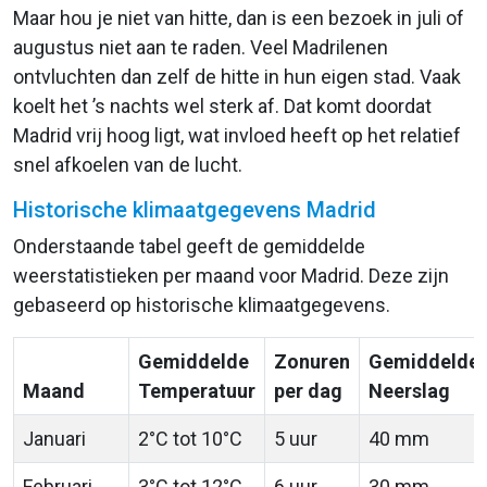
Maar hou je niet van hitte, dan is een bezoek in juli of
augustus niet aan te raden. Veel Madrilenen
ontvluchten dan zelf de hitte in hun eigen stad. Vaak
koelt het ’s nachts wel sterk af. Dat komt doordat
Madrid vrij hoog ligt, wat invloed heeft op het relatief
snel afkoelen van de lucht.
Historische klimaatgegevens Madrid
Onderstaande tabel geeft de gemiddelde
weerstatistieken per maand voor Madrid. Deze zijn
gebaseerd op historische klimaatgegevens.
Gemiddelde
Zonuren
Gemiddelde
Maand
Temperatuur
per dag
Neerslag
Januari
2°C tot 10°C
5 uur
40 mm
Februari
3°C tot 12°C
6 uur
30 mm