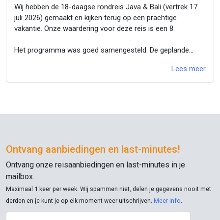
Wij hebben de 18-daagse rondreis Java & Bali (vertrek 17
juli 2026) gemaakt en kijken terug op een prachtige
vakantie. Onze waardering voor deze reis is een 8.
Het programma was goed samengesteld. De geplande
excursies gaven een mooie indruk van Java en Bali, terwijl
Lees meer
er daarnaast voldoende vrije tijd was om zelf op ontdekking
te gaan of even te ontspannen. Die afwisseling vonden wij
erg prettig.
De hotels waren prima en voldeden aan onze
verwachtingen. Daar hebben we geen opmerkingen over.
Een groot pluspunt van deze reis was de groep. We hadden
Ontvang aanbiedingen en
last-minutes
!
een gezellige en betrokken reisgroep, waardoor de sfeer
Ontvang onze reisaanbiedingen en
last-minutes
in je
gedurende de hele reis uitstekend was. Dat maakte de
mailbox.
ervaring nóg leuker.
Maximaal 1 keer per week. Wij spammen niet, delen je gegevens nooit met
derden en je kunt je op elk moment weer uitschrijven.
De absolute uitblinker was echter onze reisleider en gids
Meer info
.
Trie Bawono. Hij verdient zonder twijfel een dikke 10. Trie