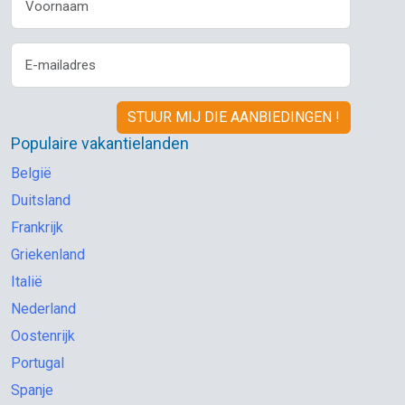
beschikt over enorm veel kennis van Indonesië, vertelde
boeiend over de cultuur, geschiedenis en het dagelijks
leven, en stond altijd klaar om vragen te beantwoorden.
Daarnaast wist hij de groep op een ontspannen en
enthousiaste manier te begeleiden en zorgde hij ervoor dat
alles soepel verliep. Dankzij zijn inzet, humor en
betrokkenheid is deze reis voor ons een onvergetelijke
Populaire vakantielanden
ervaring geworden.
België
Kortom: een goed georganiseerde rondreis met een mooie
Duitsland
balans tussen excursies en eigen tijd, een fijne groep en
een fantastische reisleider. Wij kunnen deze Djoser-reis van
Frankrijk
harte aanbevelen.
Griekenland
Italië
Nederland
Oostenrijk
Portugal
Spanje