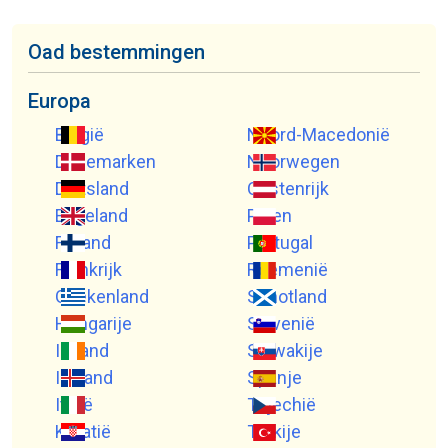
Oad bestemmingen
Europa
België
Noord-Macedonië
Denemarken
Noorwegen
Duitsland
Oostenrijk
Engeland
Polen
Finland
Portugal
Frankrijk
Roemenië
Griekenland
Schotland
Hongarije
Slovenië
Ierland
Slowakije
IJsland
Spanje
Italië
Tsjechië
Kroatië
Turkije