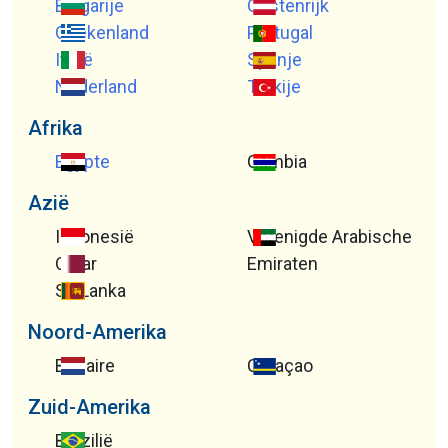
Bulgarije
Oostenrijk
Griekenland
Portugal
Italië
Spanje
Nederland
Turkije
Afrika
Egypte
Gambia
Azië
Indonesië
Verenigde Arabische
Qatar
Emiraten
Sri Lanka
Noord-Amerika
Bonaire
Curaçao
Zuid-Amerika
Brazilië