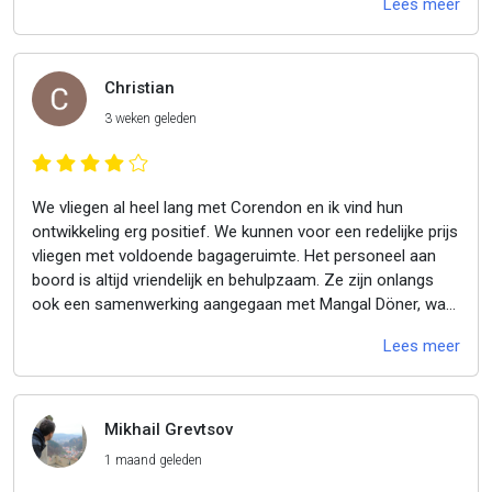
Lees meer
Christian
3 weken geleden
We vliegen al heel lang met Corendon en ik vind hun
ontwikkeling erg positief. We kunnen voor een redelijke prijs
vliegen met voldoende bagageruimte. Het personeel aan
boord is altijd vriendelijk en behulpzaam. Ze zijn onlangs
ook een samenwerking aangegaan met Mangal Döner, wat
ik fantastisch vind. Het interieur van de vliegtuigen is soms
Lees meer
wel wat versleten, vandaar de aftrek van één ster. We
hebben echter nog nooit problemen gehad met onze
vluchten en hebben al minstens 20 keer met Corendon
gevlogen. We zijn niet gebonden aan schoolvakanties, dus
Mikhail Grevtsov
we kunnen vaak echte koopjes vinden. Ga zo door! ;)
1 maand geleden